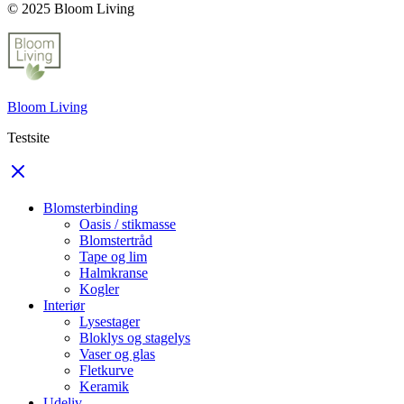
© 2025 Bloom Living
Bloom Living
Testsite
Blomsterbinding
Oasis / stikmasse
Blomstertråd
Tape og lim
Halmkranse
Kogler
Interiør
Lysestager
Bloklys og stagelys
Vaser og glas
Fletkurve
Keramik
Udeliv