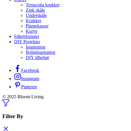
Terracotta krukker
Zink skåle
Underskåle
Krukker
Plantekasser
Kurve
Silkeblomster
DIY Projekter
Inspiration
Boliginspiration
DIY tilbehør
Facebook
Instagram
Pinterest
© 2025 Bloom Living
Filter By