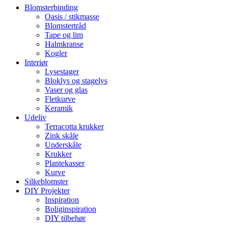
Blomsterbinding
Oasis / stikmasse
Blomstertråd
Tape og lim
Halmkranse
Kogler
Interiør
Lysestager
Bloklys og stagelys
Vaser og glas
Fletkurve
Keramik
Udeliv
Terracotta krukker
Zink skåle
Underskåle
Krukker
Plantekasser
Kurve
Silkeblomster
DIY Projekter
Inspiration
Boliginspiration
DIY tilbehør