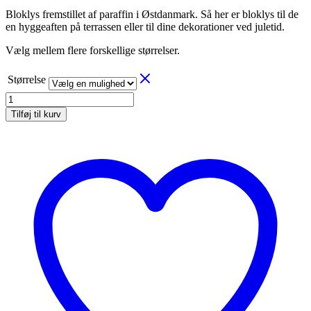
47,50 kr.
Bloklys fremstillet af paraffin i Østdanmark. Så her er bloklys til de
til
en hyggeaften på terrassen eller til dine dekorationer ved juletid.
122,50 kr.
Vælg mellem flere forskellige størrelser.
Størrelse
Diederick
bloklys
Tilføj til kurv
hvid,
flere
størrelser
antal