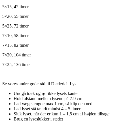
5×15, 42 timer
5×20, 55 timer
5×25, 72 timer
7×10, 58 timer
7×15, 82 timer
7×20, 104 timer
7×25, 136 timer
Se vores andre gode råd til Diederich Lys
Undgå træk og rør ikke lysets kanter
Hold afstand mellem lysene på 7-9 cm
Lad vægelængde max 1 cm, så klip den ned
Lad lyset stå tændt mindst 4 – 5 timer
Sluk lyset, når der er kun 1 – 1,5 cm af højden tilbage
Brug en lyseslukker i stedet