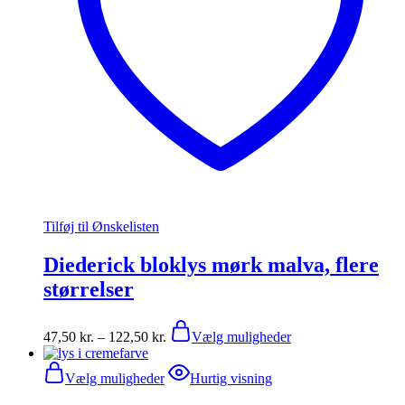
Tilføj til Ønskelisten
Diederick bloklys mørk malva, flere
størrelser
Prisinterval:
Dette
47,50
kr.
–
122,50
kr.
Vælg muligheder
47,50 kr.
vare
til
har
Dette
122,50 kr.
flere
Vælg muligheder
Hurtig visning
vare
varianter.
har