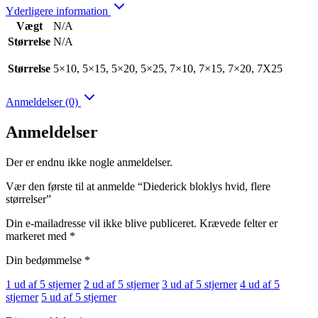
Yderligere information
Vægt
N/A
Størrelse
N/A
Størrelse
5×10, 5×15, 5×20, 5×25, 7×10, 7×15, 7×20, 7X25
Anmeldelser (0)
Anmeldelser
Der er endnu ikke nogle anmeldelser.
Vær den første til at anmelde “Diederick bloklys hvid, flere
størrelser”
Din e-mailadresse vil ikke blive publiceret.
Krævede felter er
markeret med
*
Din bedømmelse
*
1 ud af 5 stjerner
2 ud af 5 stjerner
3 ud af 5 stjerner
4 ud af 5
stjerner
5 ud af 5 stjerner