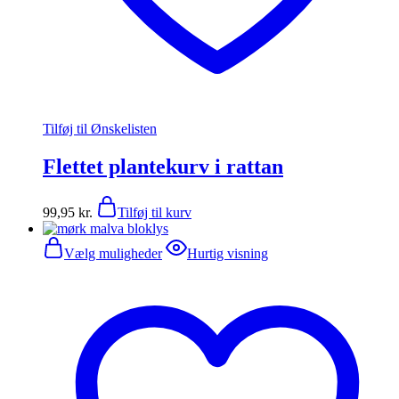
Tilføj til Ønskelisten
Flettet plantekurv i rattan
99,95
kr.
Tilføj til kurv
Dette
Vælg muligheder
Hurtig visning
vare
har
flere
varianter.
Mulighederne
kan
vælges
på
varesiden