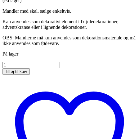
(På lager)
Mandler med skal, sælge enkeltvis.
Kan anvendes som dekorativt element i fx juledekorationer,
adventskranse eller i lignende dekorationer.
OBS: Mandlerne må kun anvendes som dekorationsmateriale og må
ikke anvendes som fødevare.
På lager
Mandler
med
Tilføj til kurv
skal
antal