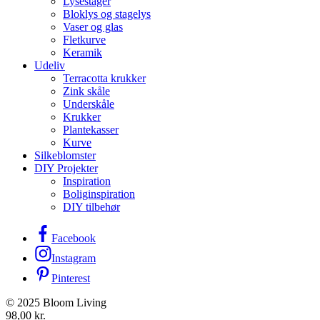
Lysestager
Bloklys og stagelys
Vaser og glas
Fletkurve
Keramik
Udeliv
Terracotta krukker
Zink skåle
Underskåle
Krukker
Plantekasser
Kurve
Silkeblomster
DIY Projekter
Inspiration
Boliginspiration
DIY tilbehør
Facebook
Instagram
Pinterest
© 2025 Bloom Living
98,00
kr.