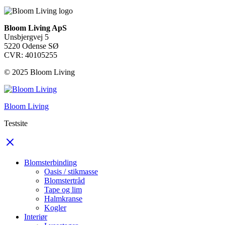
Bloom Living ApS
Unsbjergvej 5
5220 Odense SØ
CVR: 40105255
© 2025 Bloom Living
Bloom Living
Testsite
Blomsterbinding
Oasis / stikmasse
Blomstertråd
Tape og lim
Halmkranse
Kogler
Interiør