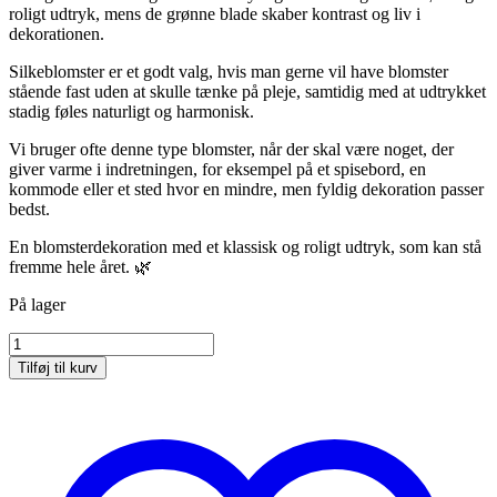
roligt udtryk, mens de grønne blade skaber kontrast og liv i
dekorationen.
Silkeblomster er et godt valg, hvis man gerne vil have blomster
stående fast uden at skulle tænke på pleje, samtidig med at udtrykket
stadig føles naturligt og harmonisk.
Vi bruger ofte denne type blomster, når der skal være noget, der
giver varme i indretningen, for eksempel på et spisebord, en
kommode eller et sted hvor en mindre, men fyldig dekoration passer
bedst.
En blomsterdekoration med et klassisk og roligt udtryk, som kan stå
fremme hele året. 🌿
På lager
Silkeblomster
-
Tilføj til kurv
Ranunkler
antal