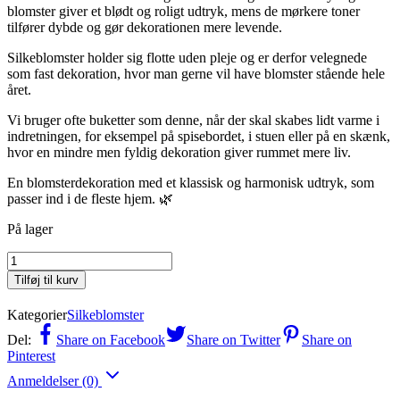
blomster giver et blødt og roligt udtryk, mens de mørkere toner
tilfører dybde og gør dekorationen mere levende.
Silkeblomster holder sig flotte uden pleje og er derfor velegnede
som fast dekoration, hvor man gerne vil have blomster stående hele
året.
Vi bruger ofte buketter som denne, når der skal skabes lidt varme i
indretningen, for eksempel på spisebordet, i stuen eller på en skænk,
hvor en mindre men fyldig dekoration giver rummet mere liv.
En blomsterdekoration med et klassisk og harmonisk udtryk, som
passer ind i de fleste hjem. 🌿
På lager
Silkeblomster
-
Tilføj til kurv
Rosa
og
Kategorier
Silkeblomster
creme
antal
Del:
Share on Facebook
Share on Twitter
Share on
Pinterest
Anmeldelser (0)