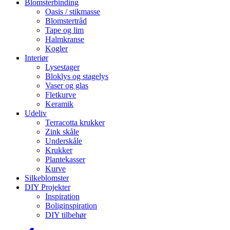
Blomsterbinding
Oasis / stikmasse
Blomstertråd
Tape og lim
Halmkranse
Kogler
Interiør
Lysestager
Bloklys og stagelys
Vaser og glas
Fletkurve
Keramik
Udeliv
Terracotta krukker
Zink skåle
Underskåle
Krukker
Plantekasser
Kurve
Silkeblomster
DIY Projekter
Inspiration
Boliginspiration
DIY tilbehør