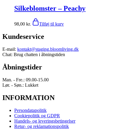
Silkeblomster – Peachy
98,00
kr.
Tilføj til kurv
Kundeservice
E-mail:
kontakt@staging.bloomliving.dk
Chat: Brug chatten i åbningstiden
Åbningstider
Man. - Fre.: 09.00-15.00
Lør. - Søn.: Lukket
INFORMATION
Persondatapolitik
Cookiepolitik og GDPR
Handels- og leveringsbetingelser
Retur- og reklamationspolitik