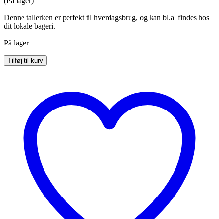
(På lager)
pris
pris
var:
er:
Denne tallerken er perfekt til hverdagsbrug, og kan bl.a. findes hos
25,00 kr..
18,75 kr..
dit lokale bageri.
På lager
Test
Tilføj til kurv
tallerken
antal