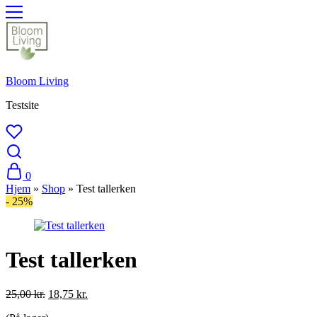
Bloom Living
Testsite
0
Hjem
»
Shop
»
Test tallerken
- 25%
Test tallerken
Den
Den
25,00
kr.
18,75
kr.
oprindelige
aktuelle